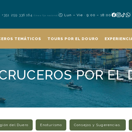
+351 259 336 164
Lun – Vie · 9:00 – 18:00
(línea fija nacional)
CEROS TEMÁTICOS
TOURS POR EL DOURO
EXPERIENCI
CRUCEROS POR EL
gión del Duero
Enoturismo
Consejos y Sugerencias.