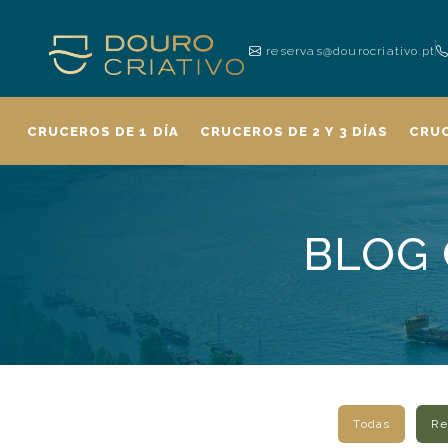
reservas@dourocriativo.pt
CRUCEROS DE 1 DÍA
CRUCEROS DE 2 Y 3 DÍAS
CRU
BLOG 
Todas
Re