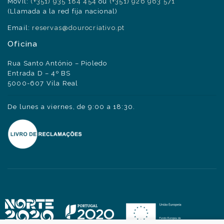
Móvil:
(+351) 935 184 454
ou
(+351) 926 963 571
(Llamada a la red fija nacional)
Email:
reservas@dourocriativo.pt
Oficina
Rua Santo António – Pioledo
Entrada D – 4º BS
5000-607 Vila Real
De lunes a viernes, de 9:00 a 18:30.