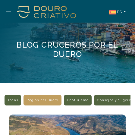
ES
BLOG CRUCEROS POR EL
DUERO
Todas
Región del Duero
Enoturismo
Consejos y Sugerenc