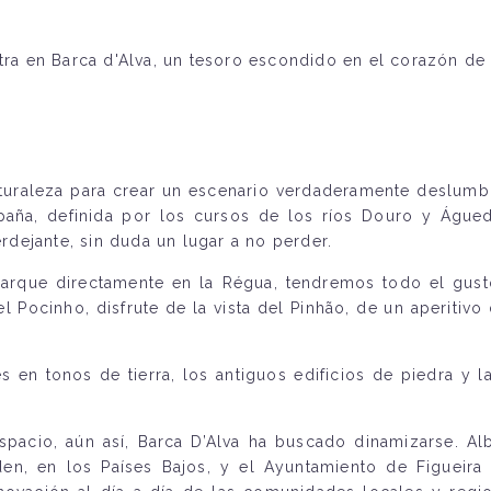
ntra en Barca d'Alva, un tesoro escondido en el corazón de 
aturaleza para crear un escenario verdaderamente deslumbr
paña, definida por los cursos de los ríos Douro y Águeda
dejante, sin duda un lugar a no perder.
que directamente en la Régua, tendremos todo el gusto
el Pocinho, disfrute de la vista del Pinhão, de un aperiti
es en tonos de tierra, los antiguos edificios de piedra y 
acio, aún así, Barca D’Alva ha buscado dinamizarse. Alb
en, en los Países Bajos, y el Ayuntamiento de Figueira