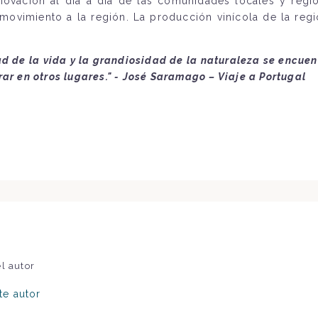
nnovación al día a día de las comunidades locales y regio
 movimiento a la región. La producción vinícola de la re
ad de la vida y la grandiosidad de la naturaleza se encu
ar en otros lugares." - José Saramago – Viaje a Portugal
l autor
te autor