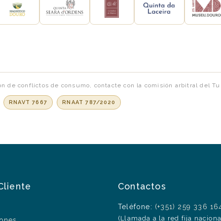
ón de conflictos de consumo, contacte con la comisión arbitral del T
:
RNAVT 7667
RNAAT 787/2020
Cliente
Contactos
Teléfone:
(+351) 259 336 16
(Llamada a la red fija naciona
ones