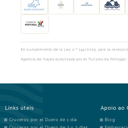
En cumplimiento de la Ley n.º 144/2015, para la resoluci
Agencia de Viajes autorizada por el Turismo de Portugal
Links úteis
Apoio ao 
Cruceros por el Duero de 1 día
Blog
Cruceros por el Duero de 2 y 3 días
Embarcaci