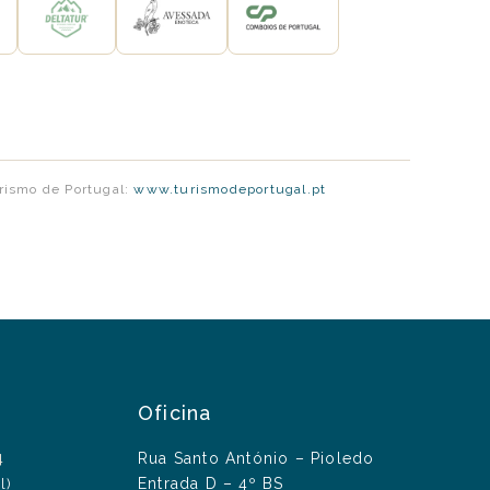
urismo de Portugal:
www.turismodeportugal.pt
Oficina
4
Rua Santo António – Pioledo
Entrada D – 4º BS
l)