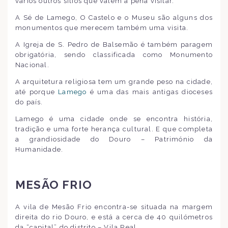
vários outros sítios que valem a pena visitar.
A Sé de Lamego, O Castelo e o Museu são alguns dos
monumentos que merecem também uma visita.
A Igreja de S. Pedro de Balsemão é também paragem
obrigatória, sendo classificada como Monumento
Nacional.
A arquitetura religiosa tem um grande peso na cidade,
até porque
Lamego
é uma das mais antigas dioceses
do país.
Lamego é uma cidade onde se encontra história,
tradição e uma forte herança cultural. E que completa
a grandiosidade do Douro – Património da
Humanidade.
MESÃO FRIO
A vila de Mesão Frio encontra-se situada na margem
direita do rio Douro, e está a cerca de 40 quilómetros
da “capital” do distrito – Vila Real.