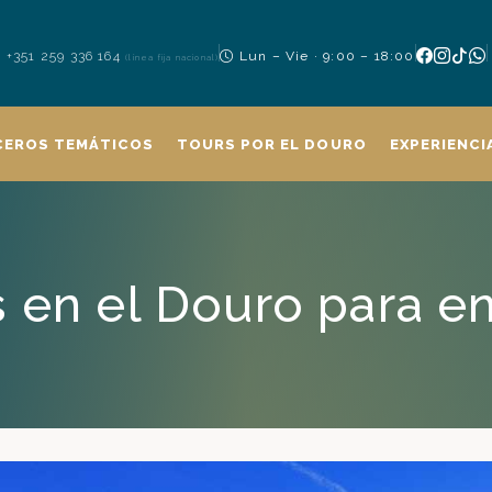
+351 259 336 164
Lun – Vie · 9:00 – 18:00
(línea fija nacional)
CEROS TEMÁTICOS
TOURS POR EL DOURO
EXPERIENCI
s en el Douro para e