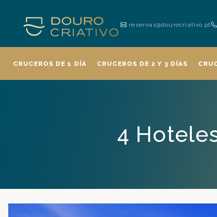
reservas@dourocriativo.pt
CRUCEROS DE 1 DÍA
CRUCEROS DE 2 Y 3 DÍAS
CRU
4 Hotele