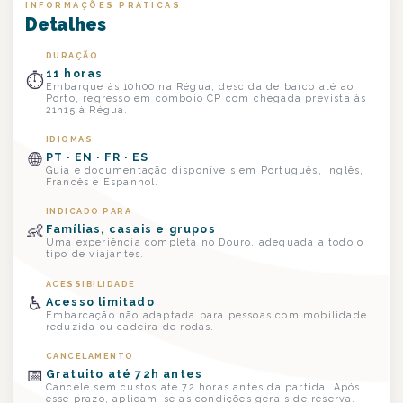
INFORMAÇÕES PRÁTICAS
Detalhes
DURAÇÃO
11 horas
⏱
Embarque às 10h00 na Régua, descida de barco até ao
Porto, regresso em comboio CP com chegada prevista às
21h15 à Régua.
IDIOMAS
🌐
PT · EN · FR · ES
Guia e documentação disponíveis em Português, Inglês,
Francês e Espanhol.
INDICADO PARA
👶
Famílias, casais e grupos
Uma experiência completa no Douro, adequada a todo o
tipo de viajantes.
ACESSIBILIDADE
♿
Acesso limitado
Embarcação não adaptada para pessoas com mobilidade
reduzida ou cadeira de rodas.
CANCELAMENTO
📅
Gratuito até 72h antes
Cancele sem custos até 72 horas antes da partida. Após
esse prazo, aplicam-se as condições gerais de reserva.