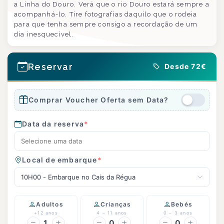
a Linha do Douro. Verá que o rio Douro estará sempre a
acompanhá-lo. Tire fotografias daquilo que o rodeia
para que tenha sempre consigo a recordação de um
dia inesquecível.
Reservar
Desde 72€
Comprar Voucher Oferta sem Data?
Data da reserva
*
Local de embarque
*
10H00 - Embarque no Cais da Régua
Adultos
Crianças
Bebés
+12 anos
4 – 11 anos
0 – 3 anos
1
0
0