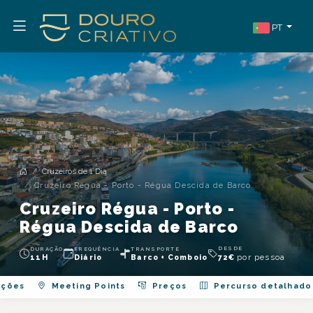
PT
Cruzeiros de 1 Dia
Cruzeiro Régua - Porto - Régua Descida de Barco
Cruzeiro Régua - Porto -
Régua Descida de Barco
DESDE
DURAÇÃO
FREQUÊNCIA
TRANSPORTE
por pessoa
11H
Diário
Barco + Comboio
72
€
ações
Meeting Points
Preços
Percurso detalhado