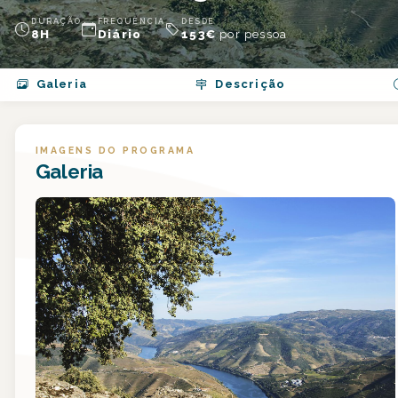
DURAÇÃO
FREQUÊNCIA
DESDE
8H
Diário
153
€
por pessoa
Galeria
Descrição
IMAGENS DO PROGRAMA
Galeria