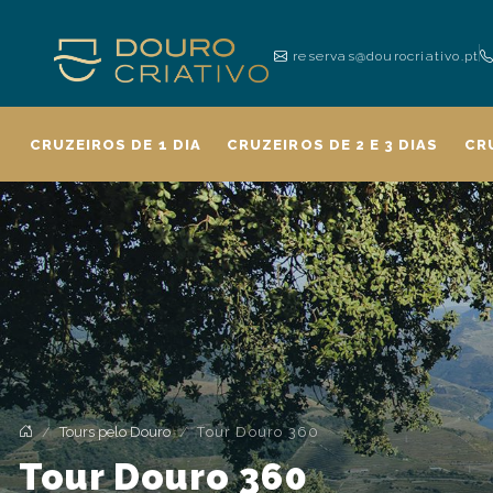
reservas@dourocriativo.pt
CRUZEIROS DE 1 DIA
CRUZEIROS DE 2 E 3 DIAS
CR
Tours pelo Douro
Tour Douro 360
Tour Douro 360