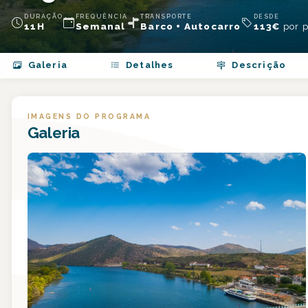
DURAÇÃO
FREQUÊNCIA
TRANSPORTE
DESDE
11H
Semanal
Barco + Autocarro
113
€
por 
Galeria
Detalhes
Descrição
IMAGENS DO PROGRAMA
Galeria