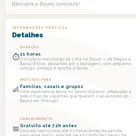
Descubra o Douro connosco!
INFORMAÇÕES PRÁTICAS
Detalhes
DURAÇÃO
11 horas
⏱
O cruzeiro mais longo de 1 dia no Douro — da Régua a
Barca d'Alva, passando por 3 barragens, com pequeno-
almoço, almoço e lanche a bordo.
INDICADO PARA
Famílias, casais e grupos
👶
Uma experiência épica no Douro Superior, adequada a
todo o tipo de viajantes que querem ir ao extremo do
Douro em Portugal.
CANCELAMENTO
Gratuito até 72h antes
📅
Cancele sem custos até 72 horas antes da partida.
Após esse prazo, aplicam-se as condições gerais de