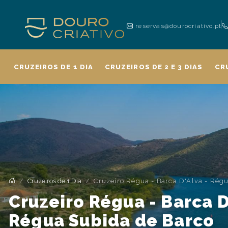
reservas@dourocriativo.pt
CRUZEIROS DE 1 DIA
CRUZEIROS DE 2 E 3 DIAS
CR
Cruzeiros de 1 Dia
Cruzeiro Régua - Barca D'Alva - Rég
Cruzeiro Régua - Barca D
Régua Subida de Barco