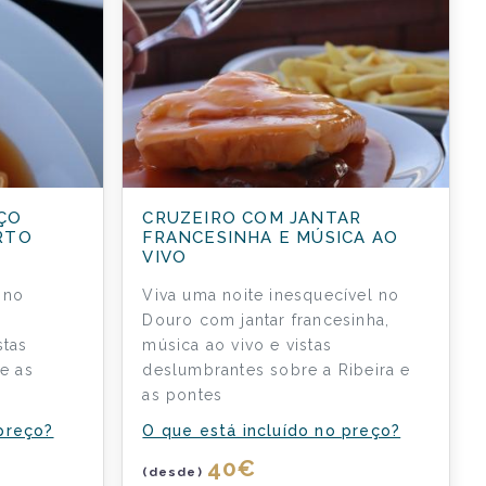
ÇO
CRUZEIRO COM JANTAR
RTO
FRANCESINHA E MÚSICA AO
VIVO
 no
Viva uma noite inesquecível no
Douro com jantar francesinha,
stas
música ao vivo e vistas
 e as
deslumbrantes sobre a Ribeira e
as pontes
 preço?
O que está incluído no preço?
40
€
(desde)