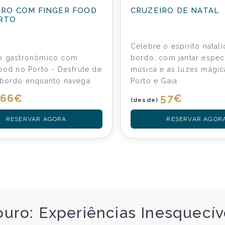
IRO COM FINGER FOOD
CRUZEIRO DE NATAL
RTO
Celebre o espírito natalí
ro gastronómico com
bordo, com jantar especi
food no Porto - Desfrute de
música e as luzes mágic
 bordo enquanto navega
Porto e Gaia
66
€
57
€
(desde)
RESERVAR AGORA
RESERVAR AGOR
ouro: Experiências Inesquecí