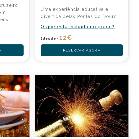
ruzeiro
Uma experiência educativa e
com
divertida pelas Pontes do Douro
gens
O que está incluído no preço?
12
€
(desde)
A
RESERVAR AGORA