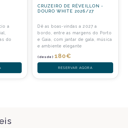
CRUZEIRO DE RÉVEILLON -
DOURO WHITE 2026/27
cio a
Dê as boas-vindas a 2027 a
al,
bordo, entre as margens do Porto
as do
e Gaia, com jantar de gala, música
e ambiente elegante
180
€
(desde)
A
RESERVAR AGORA
veis