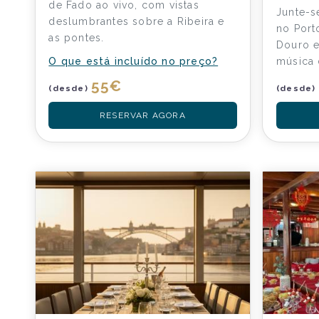
de Fado ao vivo, com vistas
Junte-s
deslumbrantes sobre a Ribeira e
no Port
as pontes.
Douro 
O que está incluído no preço?
música
55
€
(desde)
(desde)
RESERVAR AGORA