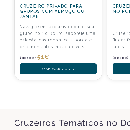
CRUZEIRO PRIVADO PARA
CRUZE
GRUPOS COM ALMOÇO OU
NO PO
JANTAR
Navegue em exclusivo com o seu
grupo no rio Douro, saboreie uma
Cruzei
estação-gastronómica a bordo e
finger-
crie momentos inesquecíveis
tapas a
51
€
(desde)
(desde)
RESERVAR AGORA
Cruzeiros Temáticos no D