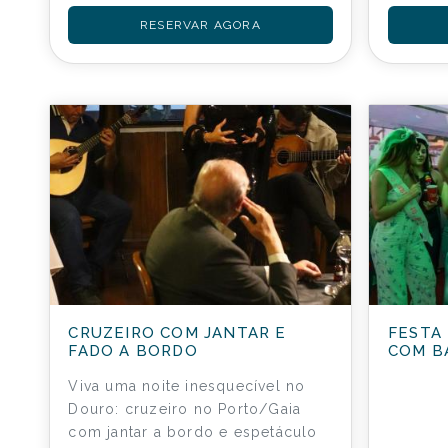
RESERVAR AGORA
CRUZEIRO COM JANTAR E
FESTA
FADO A BORDO
COM B
Viva uma noite inesquecível no
Douro: cruzeiro no Porto/Gaia
com jantar a bordo e espetáculo