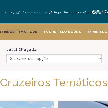
+351 259 336 164
Seg – Sex · 9:00 – 18:00
(rede fixa nacional)
UZEIROS TEMÁTICOS
TOURS PELO DOURO
EXPERIÊNC
Local Chegada
Cruzeiros Temáticos