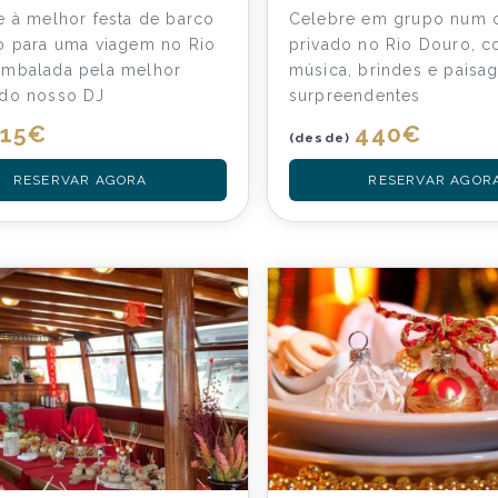
e à melhor festa de barco
Celebre em grupo num c
o para uma viagem no Rio
privado no Rio Douro, 
embalada pela melhor
música, brindes e paisa
 do nosso DJ
surpreendentes
15
€
440
€
(desde)
RESERVAR AGORA
RESERVAR AGOR