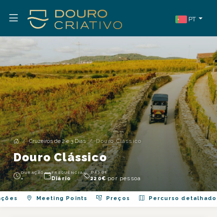
PT
Cruzeiros de 2 e 3 Dias
Douro Clássico
Douro Clássico
DESDE
DURAÇÃO
FREQUÊNCIA
por pessoa
-
Diário
220
€
ações
Meeting Points
Preços
Percurso detalhado