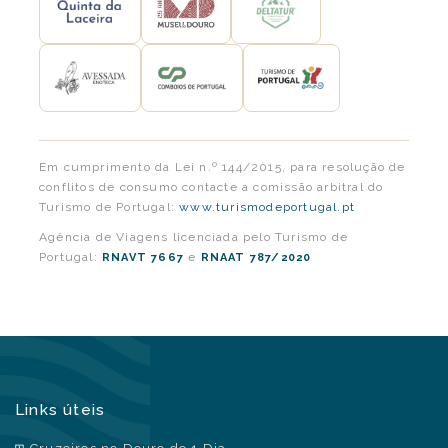
Em cumprimento da Lei n.º 144/2015, para resolução de
conflitos de consumo contacte a comissão arbitral do
Turismo de Portugal:
www.turismodeportugal.pt
Agência de Viagens licenciada pelo Turismo de
Portugal:
e
RNAVT 7667
RNAAT 787/2020
Links úteis