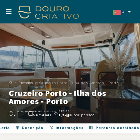
PT
Privados
Cruzeiro Porto - Ilha dos Amores - Porto
Cruzeiro Porto - Ilha dos
Amores - Porto
DESDE
DURAÇÃO
FREQUÊNCIA
por pessoa
-
Semanal
1,245
€
eria
Descrição
Informações
Percurso detalhado