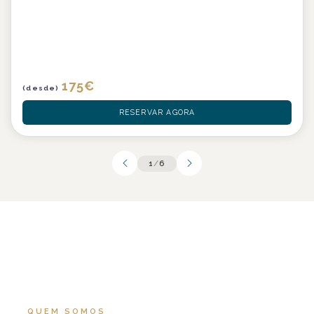
175
€
(desde)
RESERVAR AGORA
1
/
6
QUEM SOMOS