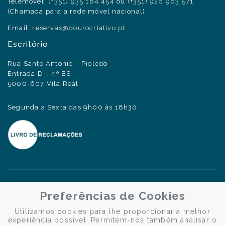
Telemóvel:
(+351) 935 184 454
ou
(+351) 926 963 571
(Chamada para a rede móvel nacional)
Email:
reservas@dourocriativo.pt
Escritório
Rua Santo António – Pioledo
Entrada D – 4º BS
5000-607 Vila Real
Segunda a Sexta das 9h00 às 18h30
Preferências de Cookies
Utilizamos cookies para lhe proporcionar a melhor
experiência possível. Permitem-nos também analisar o