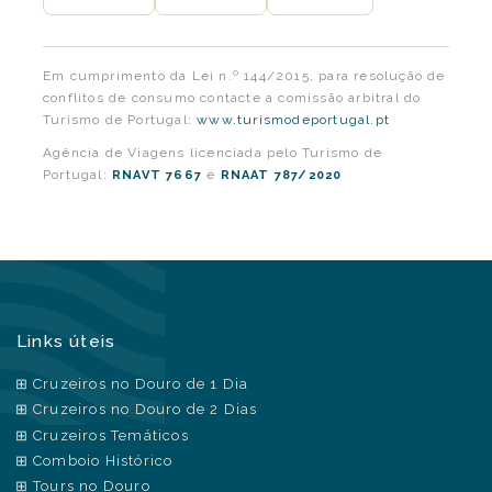
Em cumprimento da Lei n.º 144/2015, para resolução de
conflitos de consumo contacte a comissão arbitral do
Turismo de Portugal:
www.turismodeportugal.pt
Agência de Viagens licenciada pelo Turismo de
Portugal:
e
RNAVT 7667
RNAAT 787/2020
Links úteis
Cruzeiros no Douro de 1 Dia
Cruzeiros no Douro de 2 Dias
Cruzeiros Temáticos
Comboio Histórico
Tours no Douro