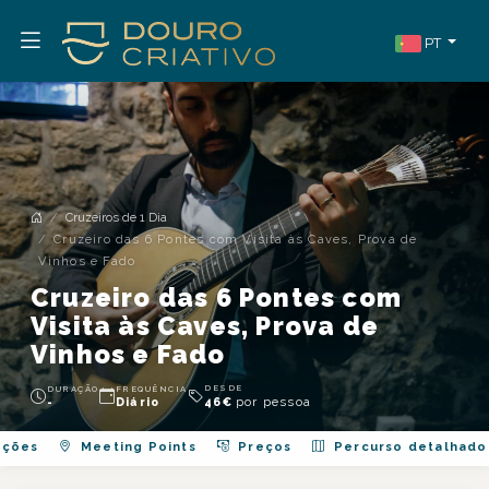
PT
Cruzeiros de 1 Dia
Cruzeiro das 6 Pontes com Visita às Caves, Prova de
Vinhos e Fado
Cruzeiro das 6 Pontes com
Visita às Caves, Prova de
Vinhos e Fado
DESDE
DURAÇÃO
FREQUÊNCIA
por pessoa
-
Diário
46
€
ações
Meeting Points
Preços
Percurso detalhado