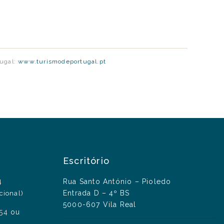
tugal:
www.turismodeportugal.pt
Escritório
4
Rua Santo António – Pioledo
Entrada D – 4º BS
cional)
5000-607 Vila Real
454
ou