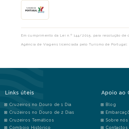
Em cumprimento da Lei n.º 144/2015, para resolução de c
Agência de Viagens licenciada pelo Turismo de Portugal
Links úteis
Apoio ao 
Cruzeiros no Douro de 1 Dia
Blog
Cruzeiros no Douro de 2 Dias
Embarcaç
Cruzeiros Temáticos
Sobre nós
Comboio Histórico
Contactos