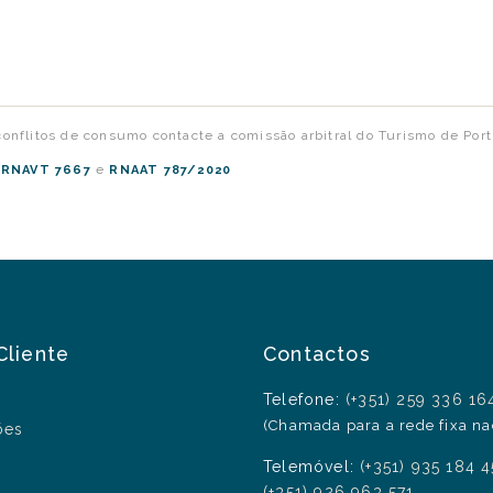
onflitos de consumo contacte a comissão arbitral do Turismo de Por
:
e
RNAVT 7667
RNAAT 787/2020
Cliente
Contactos
Telefone:
(+351) 259 336 16
(Chamada para a rede fixa na
ões
Telemóvel:
(+351) 935 184 
(+351) 926 963 571