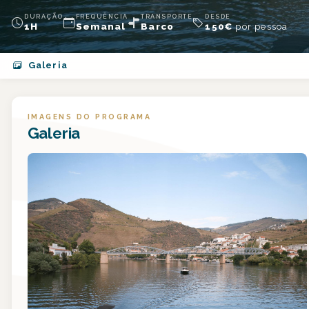
DURAÇÃO
FREQUÊNCIA
TRANSPORTE
DESDE
1H
Semanal
Barco
150
€
por pessoa
Galeria
IMAGENS DO PROGRAMA
Galeria