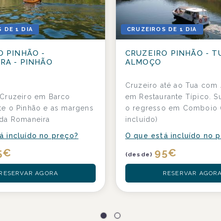
 DE 1 DIA
CRUZEIROS DE 1 DIA
O PINHÃO -
CRUZEIRO PINHÃO - T
RA - PINHÃO
ALMOÇO
Cruzeiro até ao Tua com
 Cruzeiro em Barco
em Restaurante Típico. 
te o Pinhão e as margens
o regresso em Comboio 
 da Romaneira
incluído)
á incluído no preço?
O que está incluído no 
5
€
95
€
(desde)
RESERVAR AGORA
RESERVAR AGOR