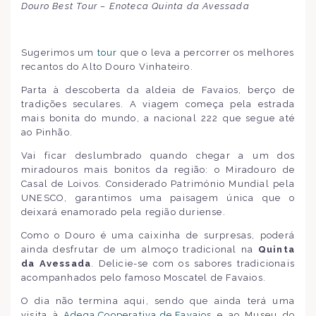
Douro Best Tour – Enoteca Quinta da Avessada
Sugerimos um
tour
que o leva a percorrer os melhores
recantos do Alto Douro Vinhateiro.
Parta à descoberta da aldeia de Favaios, berço de
tradições seculares. A viagem começa pela estrada
mais bonita do mundo, a nacional 222 que segue até
ao Pinhão.
Vai ficar deslumbrado quando chegar a um dos
miradouros mais bonitos da região: o Miradouro de
Casal de Loivos. Considerado Património Mundial pela
UNESCO, garantimos uma paisagem única que o
deixará enamorado pela região duriense.
Como o Douro é uma caixinha de surpresas, poderá
ainda desfrutar de um almoço tradicional na
Quinta
da Avessada
. Delicie-se com os sabores tradicionais
acompanhados pelo famoso Moscatel de Favaios.
O dia não termina aqui, sendo que ainda terá uma
visita à
Adega Cooperativa de Favaios
e ao Museu do