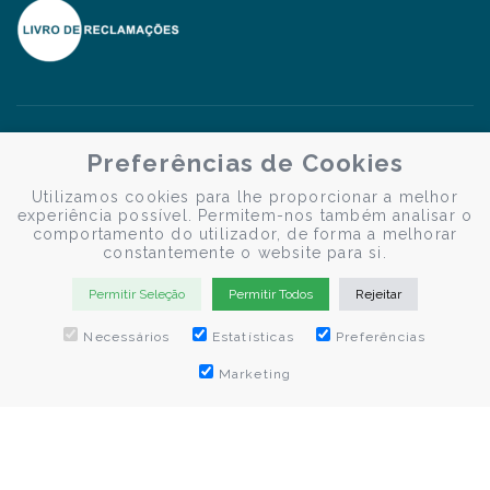
Preferências de Cookies
Utilizamos cookies para lhe proporcionar a melhor
experiência possível. Permitem-nos também analisar o
comportamento do utilizador, de forma a melhorar
constantemente o website para si.
Permitir Seleção
Permitir Todos
Rejeitar
Necessários
Estatísticas
Preferências
Marketing
© Douro Criativo | Cruzeiros no Douro 2026
Desenvolvido por
Weblevel.pt