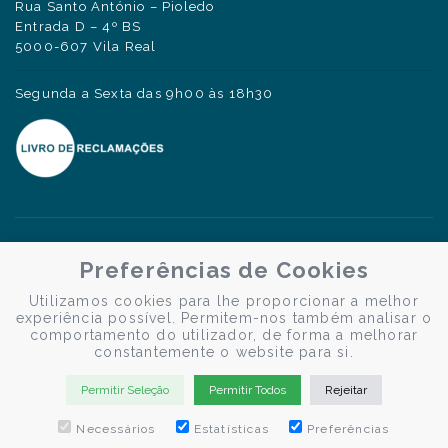
Rua Santo António – Pioledo
Entrada D – 4º BS
5000-607 Vila Real
Segunda a Sexta das 9h00 às 18h30
Preferências de Cookies
Utilizamos cookies para lhe proporcionar a melhor
experiência possível. Permitem-nos também analisar o
comportamento do utilizador, de forma a melhorar
constantemente o website para si.
Permitir Seleção
Permitir Todos
Rejeitar
Necessários
Estatísticas
Preferências