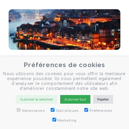
Conseils et suggestions
Préférences de cookies
PORTO: QUE FAIRE À CIDADE INVICTA
Nous utilisons des cookies pour vous offrir la meilleure
expérience possible. Ils nous permettent également
d'analyser le comportement des utilisateurs afin
La ville Invicta regorge d'expériences qui enrichissent tout
d'améliorer constamment notre site web.
séjour dans le Douro. Voici quelques suggestions
mémorables.
Autoriser la sélection
Autoriser tout
Rejeter
Nécessaires
Statistiques
Préférences
Marketing
by Fernando Lebres