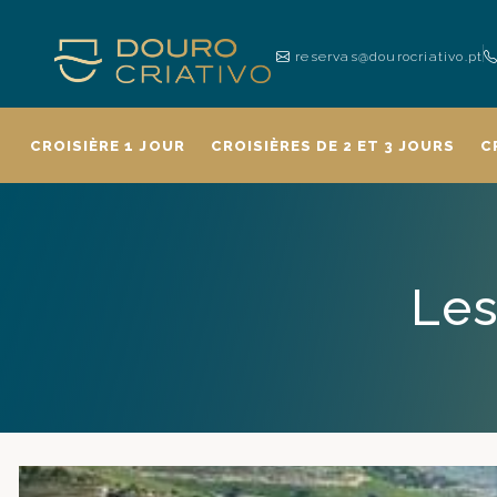
reservas@dourocriativo.pt
CROISIÈRE 1 JOUR
CROISIÈRES DE 2 ET 3 JOURS
C
Les