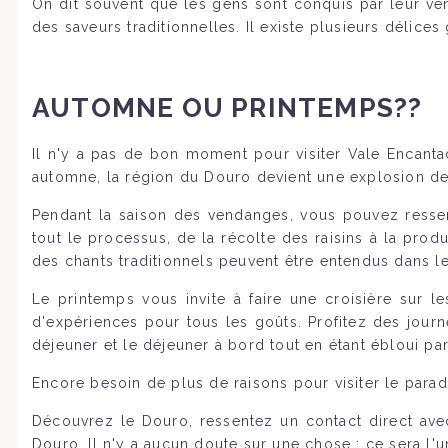
On dit souvent que les gens sont conquis par leur ve
des saveurs traditionnelles. Il existe plusieurs délic
AUTOMNE OU PRINTEMPS??
Il n'y a pas de bon moment pour visiter Vale Encanta
automne, la région du Douro devient une explosion de
Pendant la saison des vendanges, vous pouvez ressent
tout le processus, de la récolte des raisins à la prod
des chants traditionnels peuvent être entendus dans le
Le printemps vous invite à faire une croisière sur 
d'expériences pour tous les goûts. Profitez des jour
déjeuner et le déjeuner à bord tout en étant ébloui p
Encore besoin de plus de raisons pour visiter le parad
Découvrez le Douro, ressentez un contact direct avec
Douro. Il n'y a aucun doute sur une chose : ce sera l'