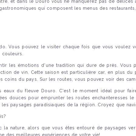
ntre, et dans le Douro vous ne manquerez pas de délices 
es gastronomiques qui composent les menus des restaurants,
do. Vous pouvez le visiter chaque fois que vous voulez vo
 couleurs.
ir les émotions d'une tradition qui dure de près. Vous p
uction de vin. Cette saison est particulière car, en plus d
s coins du pays. Sur les routes, vous pouvez voir des camio
les eaux du fleuve Douro. C'est le moment idéal pour f
nées douces pour emprunter les routes enchanteresses le 
ar les paysages paradisiaques de la région. Croyez que nav
is?
 la nature, alors que vous êtes entouré de paysages verd
une des meilleures expériences de votre vie!