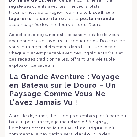
Domaine de Laceira
. Ce petit domaine familial
régale ses clients avec les meilleurs plats
traditionnels de la région, comme le
bacalhau à
lagareiro
, le
cabrito rôti
et la
posta miranda
,
accompagnés des meilleurs vins du Douro.
Ce délicieux déjeuner est l'occasion idéale de vous
abandonner aux saveurs authentiques du Douro et de
vous immerger pleinement dans la culture locale.
Chaque plat est préparé avec des ingrédients frais et
des recettes traditionnelles, offrant une véritable
explosion de saveurs.
La Grande Aventure : Voyage
en Bateau sur le Douro – Un
Paysage Comme Vous Ne
L'avez Jamais Vu !
Après le déjeuner, il est temps d'embarquer à bord du
bateau pour un voyage inoubliable ! À
14h45
,
l'embarquement se fait au
Quai de Régua
, d'où
commence la navigation vers
Pinhão
, l'un des