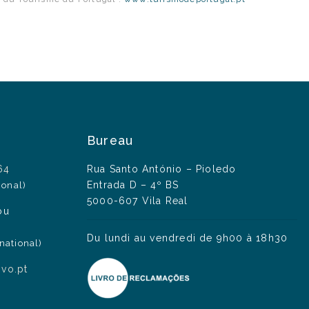
Bureau
64
Rua Santo António – Pioledo
Entrada D – 4º BS
ional)
5000-607 Vila Real
ou
Du lundi au vendredi de 9h00 à 18h30
national)
ivo.pt