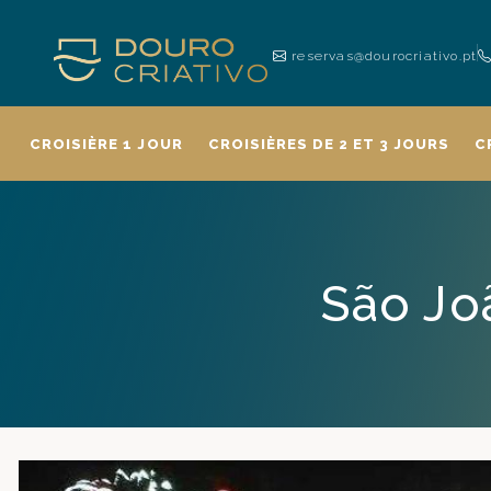
reservas@dourocriativo.pt
CROISIÈRE 1 JOUR
CROISIÈRES DE 2 ET 3 JOURS
C
São Jo