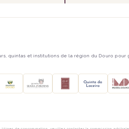
s, quintas et institutions de la région du Douro pour
s litiges de consommation, veuillez contacter la commission arbitra