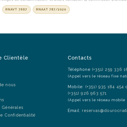
:
RNAVT 7667
RNAAT 787/2020
e Clientèle
Contacts
Téléphone
(+351) 259 336 1
(Appel vers le réseau fixe nat
de nous
Mobile:
(+351) 935 184 454
(+351) 926 963 571
ns
(Appel vers le réseau mobile 
s Générales
Email:
reservas@dourocriat
de Confidentialité