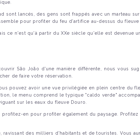
ique.
ud sont lancés, des gens sont frappés avec un marteau sur l
ssemble pour profiter du feu d'artifice au-dessus du fleuv
s ce n'est qu'à partir du XXe siècle qu'elle est devenue un
couvrir São João d'une manière différente, nous vous sug
r de faire votre réservation.
 vous pouvez avoir une vue privilégiée en plein centre du
adition, le menu comprend le typique "caldo verde" accomp
viguant sur les eaux du fleuve Douro.
o, profitez-en pour profiter également du paysage. Profitez
ravissant des milliers d'habitants et de touristes. Vous aure