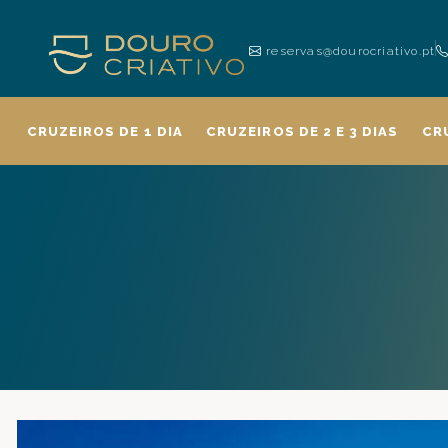
reservas@dourocriativo.pt
CRUZEIROS DE 1 DIA
CRUZEIROS DE 2 E 3 DIAS
CR