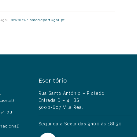
tugal:
www.turismodeportugal.pt
Escritório
4
Rua Santo António – Pioledo
Entrada D – 4º BS
cional)
5000-607 Vila Real
454
ou
Segunda a Sexta das 9h00 às 18h30
nacional)