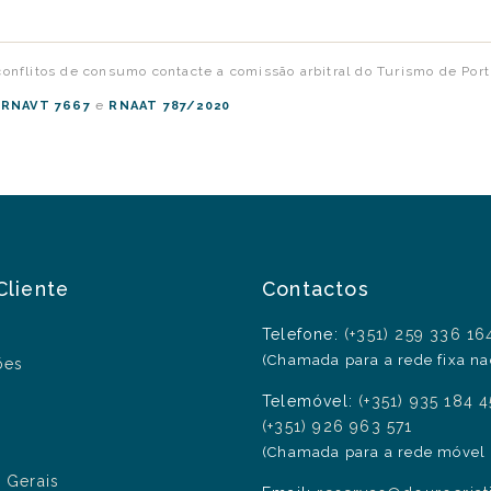
onflitos de consumo contacte a comissão arbitral do Turismo de Por
:
e
RNAVT 7667
RNAAT 787/2020
Cliente
Contactos
Telefone:
(+351) 259 336 16
(Chamada para a rede fixa na
ões
Telemóvel:
(+351) 935 184 
(+351) 926 963 571
(Chamada para a rede móvel 
 Gerais