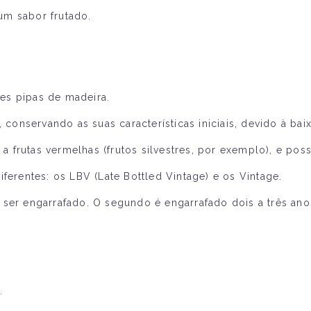
um sabor frutado.
es pipas de madeira.
onservando as suas características iniciais, devido à bai
frutas vermelhas (frutos silvestres, por exemplo), e poss
ferentes: os LBV (Late Bottled Vintage) e os Vintage.
 ser engarrafado. O segundo é engarrafado dois a três ano
.