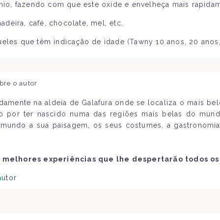
io, fazendo com que este oxide e envelheça mais rapidam
eira, café, chocolate, mel, etc.
ueles que têm indicação de idade (Tawny 10 anos, 20 anos,
bre o autor
amente na aldeia de Galafura onde se localiza o mais be
do por ter nascido numa das regiões mais belas do mun
mundo a sua paisagem, os seus costumes, a gastronomia
 melhores experiências que lhe despertarão todos os
autor