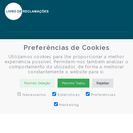
Preferências de Cookies
Utilizamos cookies para lhe proporcionar a melhor
experiência possível. Permitem-nos também analisar o
comportamento do utilizador, de forma a melhorar
constantemente o website para si.
Permitir Seleção
Permitir Todos
Rejeitar
Necessários
Estatísticas
Preferências
Marketing
© Douro Criativo | Cruzeiros no Douro 2026
Desenvolvido por
Weblevel.pt