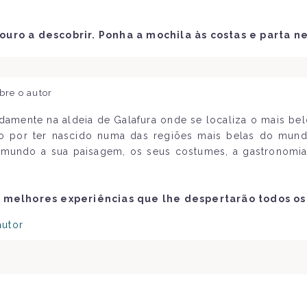
ro a descobrir. Ponha a mochila às costas e parta n
bre o autor
amente na aldeia de Galafura onde se localiza o mais be
do por ter nascido numa das regiões mais belas do mun
mundo a sua paisagem, os seus costumes, a gastronomia
 melhores experiências que lhe despertarão todos os
autor