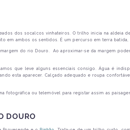
ados dos socalcos vinhateiros. O trilho inicia na aldeia
 feito em ambos os sentidos. É um percurso em terra batida
 margem do rio Douro. Ao aproximar-se da margem poderá r
mos que leve alguns essenciais consigo. Água é indisp
ando esta aparecer. Calçado adequado e roupa confortável
 fotográfica ou telemóvel para registar assim as paisage
DO DOURO
 de Provesende e o
Pinhão
. Trata-se de um trilho curto, c