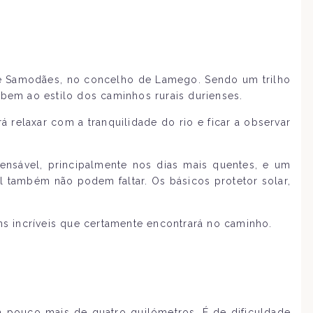
 de Samodães, no concelho de Lamego. Sendo um trilho
, bem ao estilo dos caminhos rurais durienses.
elaxar com a tranquilidade do rio e ficar a observar
ensável, principalmente nos dias mais quentes, e um
 também não podem faltar. Os básicos protetor solar,
ns incríveis que certamente encontrará no caminho.
om pouco mais de quatro quilómetros. É de dificuldade