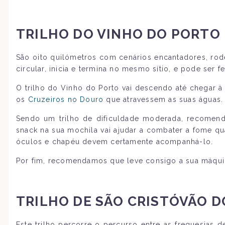
TRILHO DO VINHO DO PORTO
São oito quilómetros com cenários encantadores, rode
circular, inicia e termina no mesmo sítio, e pode ser
O trilho do Vinho do Porto vai descendo até chegar à
os
Cruzeiros no Douro
que atravessem as suas águas.
Sendo um trilho de dificuldade moderada, recomenda
snack na sua mochila vai ajudar a combater a fome qu
óculos e chapéu devem certamente acompanhá-lo.
Por fim, recomendamos que leve consigo a sua máquina
TRILHO DE SÃO CRISTÓVÃO 
Este trilho percorre o percurso entre as freguesias