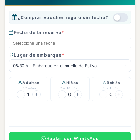
¿Comprar voucher regalo sin fecha?
Fecha de la reserva
*
Lugar de embarque
*
08:30 h – Embarque en el muelle de Estiva
Adultos
Niños
Bebés
+12 años
2 a 10 años
0 a 1 año.
1
0
0
Continuar
Hablar por WhatsApp