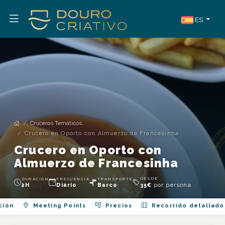
ES
Cruceros Temáticos
Crucero en Oporto con Almuerzo de Francesinha
Crucero en Oporto con
Almuerzo de Francesinha
DESDE
DURACIÓN
FRECUENCIA
TRANSPORTE
por persona
2H
Diário
Barco
35
€
ción
Meeting Points
Precios
Recorrido detallado