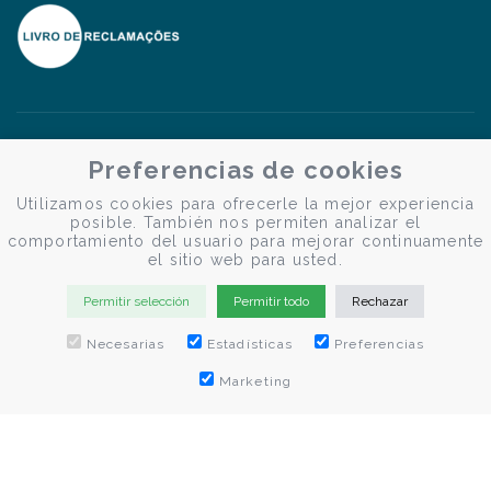
Preferencias de cookies
Utilizamos cookies para ofrecerle la mejor experiencia
posible. También nos permiten analizar el
comportamiento del usuario para mejorar continuamente
el sitio web para usted.
Permitir selección
Permitir todo
Rechazar
Necesarias
Estadísticas
Preferencias
RESERVAR AHORA
Marketing
© Douro Criativo | Cruceros por el Duero 2026
Desenvolvido por
Weblevel.pt