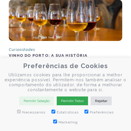
Curiosidades
VINHO DO PORTO: A SUA HISTÓRIA
Preferências de Cookies
Utilizamos cookies para lhe proporcionar a melhor
O Vinho do Porto é um dos vinhos mais conhecidos e
experiência possível. Permitem-nos também analisar o
apreciados em todo o mundo. O cultivo das uvas existe já há
comportamento do utilizador, de forma a melhorar
vários séculos.
constantemente o website para si.
Permitir Seleção
Permitir Todos
Rejeitar
Necessários
Estatísticas
Preferências
by Fernando Lebres
Marketing