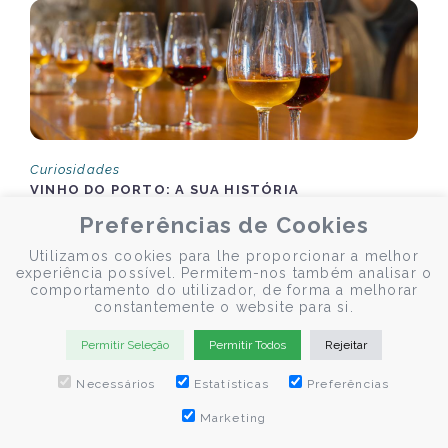
Curiosidades
VINHO DO PORTO: A SUA HISTÓRIA
Preferências de Cookies
Utilizamos cookies para lhe proporcionar a melhor
O Vinho do Porto é um dos vinhos mais conhecidos e
experiência possível. Permitem-nos também analisar o
apreciados em todo o mundo. O cultivo das uvas existe já há
comportamento do utilizador, de forma a melhorar
vários séculos.
constantemente o website para si.
Permitir Seleção
Permitir Todos
Rejeitar
Necessários
Estatísticas
Preferências
by Fernando Lebres
Marketing