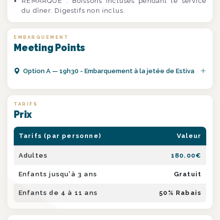
REMARQUE : Boissons incluses pendant le service
du dîner. Digestifs non inclus.
EMBARQUEMENT
Meeting Points
Option
A
—
19h30 - Embarquement à la jetée de Estiva
TARIFS
Prix
Tarifs (par personne)
Valeur
Adultes
180.00
€
Enfants jusqu'à 3 ans
Gratuit
Enfants de 4 à 11 ans
50
% Rabais