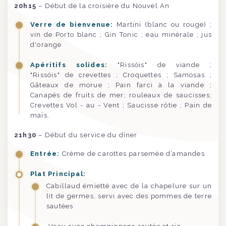
20h15
– Début de la croisière du Nouvel An
Verre de bienvenue:
Martini (blanc ou rouge) ;
vin de Porto blanc ; Gin Tonic ; eau minérale ; jus
d'orange
Apéritifs solides:
"Rissóis" de viande ;
"Rissóis" de crevettes ; Croquettes ; Samosas ;
Gâteaux de morue ; Pain farci à la viande ;
Canapés de fruits de mer; rouleaux de saucisses;
Crevettes Vol - au - Vent ; Saucisse rôtie ; Pain de
maïs.
21h30
– Début du service du dîner
Entrée:
Crème de carottes parsemée d’amandes
Plat Principal:
Cabillaud émietté avec de la chapelure sur un
lit de germes, servi avec des pommes de terre
sautées