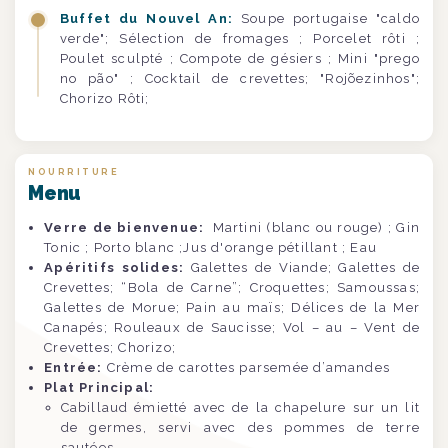
Buffet du Nouvel An:
Soupe portugaise "caldo
verde"; Sélection de fromages ; Porcelet rôti ;
Poulet sculpté ; Compote de gésiers ; Mini "prego
no pão" ; Cocktail de crevettes; "Rojõezinhos";
Chorizo Rôti;
NOURRITURE
Menu
Verre de bienvenue:
Martini (blanc ou rouge) ; Gin
Tonic ; Porto blanc ;Jus d'orange pétillant ; Eau
Apéritifs solides:
Galettes de Viande; Galettes de
Crevettes; “Bola de Carne”; Croquettes; Samoussas;
Galettes de Morue; Pain au maïs; Délices de la Mer
Canapés; Rouleaux de Saucisse; Vol – au – Vent de
Crevettes; Chorizo;
Entrée:
Crème de carottes parsemée d’amandes
Plat Principal:
Cabillaud émietté avec de la chapelure sur un lit
de germes, servi avec des pommes de terre
sautées