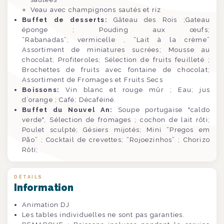
Veau avec champignons sautés et riz
Buffet de desserts:
Gâteau des Rois ;Gateau
éponge ; Pouding aux œufs;
“Rabanadas”;
vermicelle
, “Lait à la crème”
Assortiment de miniatures sucrées; Mousse au
chocolat; Profiteroles; Sélection de fruits feuilleté ;
Brochettes de fruits avec fontaine de chocolat;
Assortiment de Fromages et Fruits Secs
Boissons:
Vin blanc et rouge mûr ; Eau; jus
d’orange ; Café; D
écaféiné.
Buffet du Nouvel An:
Soupe portugaise "caldo
verde", Sélection de fromages ; cochon de lait rôti;
Poulet sculpté; Gésiers mijotés; Mini “Pregos em
Pão” ; Cocktail de crevettes; “Rojoezinhos” ; Chorizo
Rôti;
DÉTAILS
Information
Animation DJ
Les tables individuelles ne sont pas garanties.