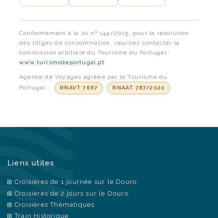
Conformément à la loi nº 144/2015, pour la résolution
des litiges de consommation, veuillez contacter la
commission arbitrale du Tourisme du Portugal :
www.turismodeportugal.pt
Agence de Voyages agréée par le Tourisme du
Portugal :
RNAVT 7667
RNAAT 787/2020
Liens utiles
Croisières de 1 journée sur le Douro
Croisières de 2 jours sur le Douro
Croisières Thématiques
Train Historique