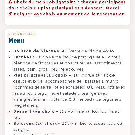
Choix du menu obligatoire : chaque participant
doit choisir 1 plat principal et 1 dessert. Merci
d’indiquer vos choix au moment de la réservation.
NOURRITURE
Menu
Boisson de bienvenue :
Verre de vin de Porto
Entrées :
Caldo verde (soupe portugaise au chou),
planche de fromages et charcuteries, assortiments
salés, pain, broa, beurre et olives
Plat principal (au choix – 1) :
Morue sur lit de
grelos et broa, accompagnée de “batatas a murro”
(pommes de terre rôties écrasées)
OU
Veau rôti avec
riz au four, légumes et salade d’orange avec
vinaigrette à la moutarde
OU
Feijoada de légumes
(végétarien)
Dessert (au choix – 1) :
Pomme au four ou riz au
lait
Boissons (au choix – 2) :
Vin, bière, sodas, eau ou
sangria