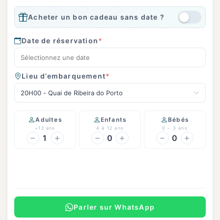
Acheter un bon cadeau sans date ?
Date de réservation
*
Lieu d’embarquement
*
20H00 - Quai de Ribeira do Porto
Adultes
Enfants
Bébés
+12 ans
4 à 12 ans
0 – 3 ans
1
0
0
Continuer
Parler sur WhatsApp