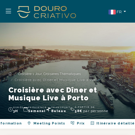
FR
Croisière 1 Jour, Croisières Thématiques
Croisière avec Dîner et Musique Live à Porto
Croisière avec Dîner et
Musique Live à Porto
À PARTIR DE
DURÉE
FRÉQUENCE
TRANSPORT
par personne
3H
Semanal
Bateau
58
€
nformation
Meeting Points
Prix
Itinéraire détaillé