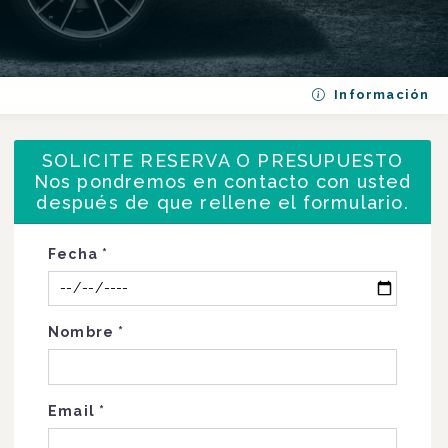
Información
SOLICITE RESERVA O PRESUPUESTO
Nos pondremos en contacto con usted
después de que rellene el formulario.
Fecha
*
Nombre
*
Email
*