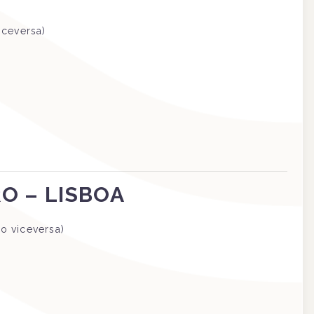
iceversa)
O – LISBOA
o viceversa)
€