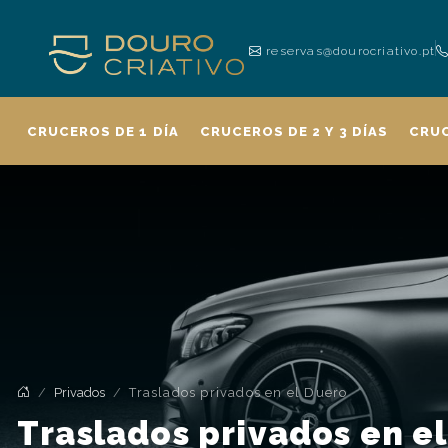
reservas@dourocriativo.pt
CRUCEROS DE 1 DÍA
CRUCEROS DE 2 Y 3 DÍAS
CRU
Privados
Traslados privados en el Duero
Traslados privados en e