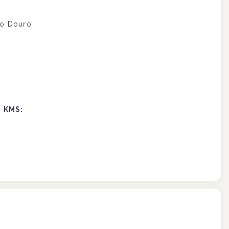
do Douro
€
0 KMS:
€