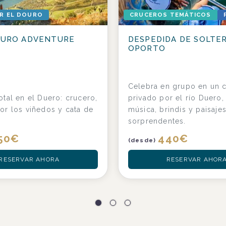
R EL DOURO
CRUCEROS TEMÁTICOS
OURO ADVENTURE
DESPEDIDA DE SOLTE
OPORTO
Celebra en grupo en un 
otal en el Duero: crucero,
privado por el río Duero,
or los viñedos y cata de
música, brindis y paisaje
sorprendentes.
50
€
440
€
(desde)
RESERVAR AHORA
RESERVAR AHOR