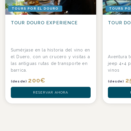
TOURS POR EL DOURO
TOURS PO
TOUR DOURO EXPERIENCE
TOUR D
Sumérjase en la historia del vino en
el Duero, con un crucero y visitas a
Aventura t
las antiguas rutas de transporte en
jeep 4×4 p
barrica.
vinos
200
€
2
(desde)
(desde)
RESERVAR AHORA