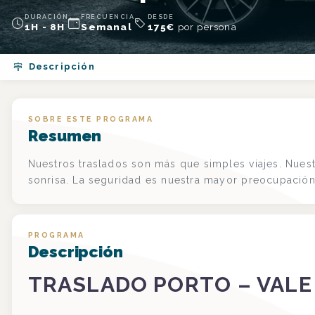
DURACIÓN
FRECUENCIA
DESDE
1H - 8H
Semanal
175
€
por persona
Descripción
SOBRE ESTE PROGRAMA
Resumen
Nuestros traslados son más que simples viajes. Nues
sonrisa. La seguridad es nuestra mayor preocupación.
PROGRAMA
Descripción
TRASLADO PORTO – VALE