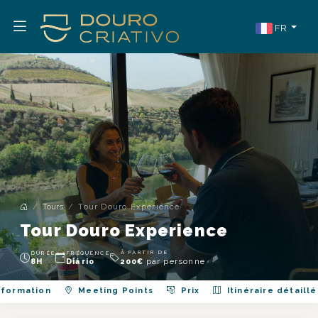
FR
Tours
Tour Douro Experience
Tour Douro Experience
À PARTIR DE
DURÉE
FRÉQUENCE
par personne
8H
Diário
200
€
nformation
Meeting Points
Prix
Itinéraire détaillé