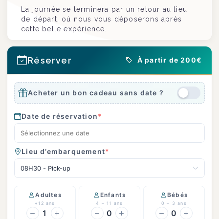
La journée se terminera par un retour au lieu
de départ, où nous vous déposerons après
cette belle expérience.
Réserver
À partir de 200€
Acheter un bon cadeau sans date ?
Date de réservation
*
Lieu d’embarquement
*
08H30 - Pick-up
Adultes
Enfants
Bébés
+12 ans
4 – 11 ans
0 – 3 ans
1
0
0