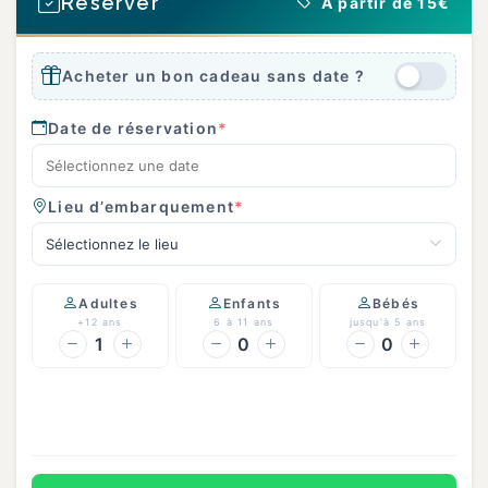
Réserver
À partir de 15€
Acheter un bon cadeau sans date ?
Date de réservation
*
Lieu d’embarquement
*
Sélectionnez le lieu
Adultes
Enfants
Bébés
+12 ans
6 à 11 ans
jusqu'à 5 ans
1
0
0
Continuer