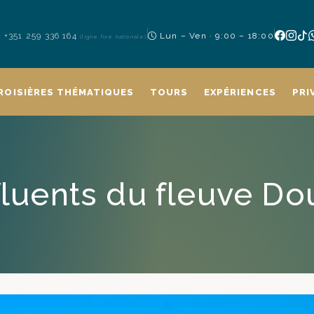
+351 259 336 164
Lun – Ven · 9:00 – 18:00
(ligne fixe nationale)
ROISIÈRES THÉMATIQUES
TOURS
EXPÉRIENCES
PRI
fluents du fleuve Do