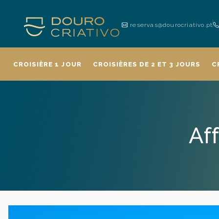
reservas@dourocriativo.pt
CROISIÈRE 1 JOUR
CROISIÈRES DE 2 ET 3 JOURS
C
Af