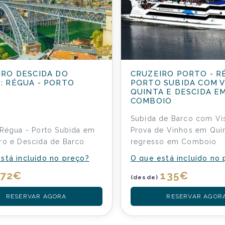
IRO DESCIDA DO
CRUZEIRO PORTO - R
: RÉGUA - PORTO
PORTO SUBIDA COM V
QUINTA E DESCIDA E
COMBOIO
Subida de Barco com Vis
 Régua - Porto Subida em
Prova de Vinhos em Qui
ro e Descida de Barco
regresso em Comboio
stá incluído no preço?
O que está incluído no
72
€
135
€
(desde)
RESERVAR AGORA
RESERVAR AGOR