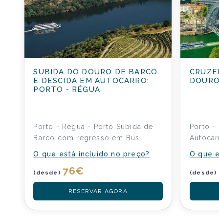
SUBIDA DO DOURO DE BARCO
CRUZE
E DESCIDA EM AUTOCARRO:
DOURO
PORTO - RÉGUA
Porto - Régua - Porto Subida de
Porto -
Barco com regresso em Bus
Autocar
O que está incluído no preço?
O que e
76
€
(desde)
(desde)
RESERVAR AGORA