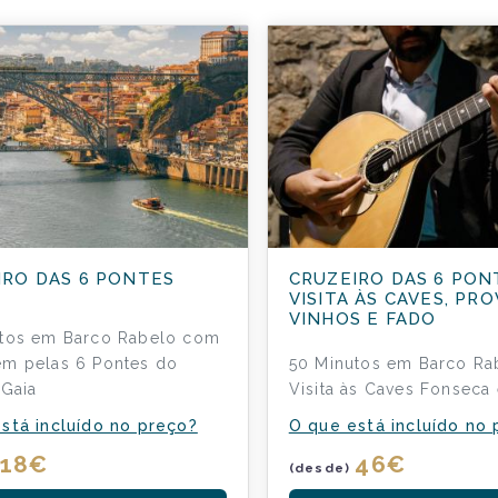
IRO DAS 6 PONTES
CRUZEIRO DAS 6 PON
VISITA ÀS CAVES, PRO
VINHOS E FADO
utos em Barco Rabelo com
m pelas 6 Pontes do
50 Minutos em Barco R
 Gaia
Visita às Caves Fonseca
stá incluído no preço?
O que está incluído no
18
€
46
€
(desde)