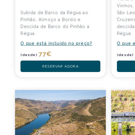
Vinhos,
Subida de Barco da Régua ao
São Leo
Pinhão, Almoço a Bordo e
Cruzeir
Descida de Barco do Pinhão à
descid
Régua
Régua
O que está incluído no preço?
O que e
77
€
(desde)
(desde)
RESERVAR AGORA