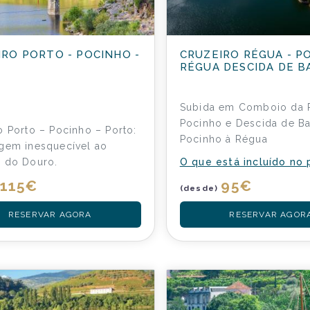
IRO PORTO - POCINHO -
CRUZEIRO RÉGUA - P
O
RÉGUA DESCIDA DE B
Subida em Comboio da 
Pocinho e Descida de B
o Porto – Pocinho – Porto:
Pocinho à Régua
gem inesquecível ao
 do Douro.
O que está incluído no
115
€
95
€
(desde)
RESERVAR AGORA
RESERVAR AGOR