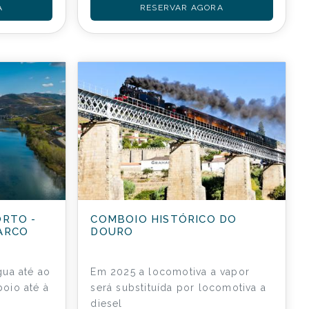
A
RESERVAR AGORA
ORTO -
COMBOIO HISTÓRICO DO
ARCO
DOURO
ua até ao
Em 2025 a locomotiva a vapor
oio até à
será substituída por locomotiva a
diesel