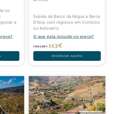
ta no
s
Subida de Barco da Régua a Barca
gional e
D'Alva com regresso em Comboio
ou Autocarro
 preço?
O que está incluído no preço?
113
€
(desde)
A
RESERVAR AGORA