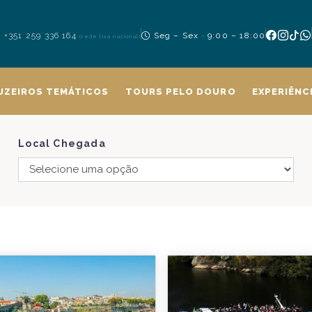
+351 259 336 164
Seg – Sex · 9:00 – 18:00
(rede fixa nacional)
UZEIROS TEMÁTICOS
TOURS PELO DOURO
EXPERIÊNC
Local Chegada