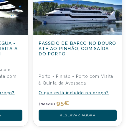
ÉGUA -
PASSEIO DE BARCO NO DOURO
ISITA A
ATÉ AO PINHÃO, COM SAÍDA
M
DO PORTO
ita e
nta com
Porto - Pinhão - Porto com Visita
à Quinta da Avessada
 preço?
O que está incluído no preço?
95
€
(desde)
A
RESERVAR AGORA