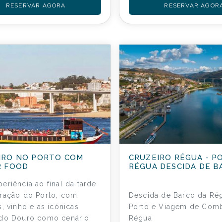
RESERVAR AGORA
RESERVAR AGOR
IRO NO PORTO COM
CRUZEIRO RÉGUA - P
R FOOD
RÉGUA DESCIDA DE B
eriência ao final da tarde
ração do Porto, com
Descida de Barco da Rég
s, vinho e as icónicas
Porto e Viagem de Comb
 do Douro como cenário
Régua