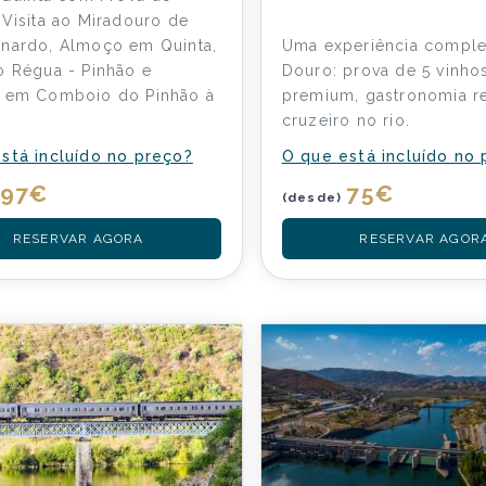
 Visita ao Miradouro de
nardo, Almoço em Quinta,
Uma experiência comple
o Régua - Pinhão e
Douro: prova de 5 vinho
a em Comboio do Pinhão à
premium, gastronomia re
cruzeiro no rio.
stá incluído no preço?
O que está incluído no
97
€
75
€
(desde)
RESERVAR AGORA
RESERVAR AGOR