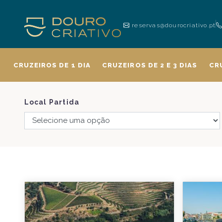
reservas@dourocriativo.pt
CRUZEIROS DE 1 DIA
CRUZEIROS DE 2 E 3 DIAS
CR
Local Partida