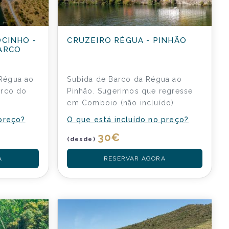
OCINHO -
CRUZEIRO RÉGUA - PINHÃO
ARCO
Régua ao
Subida de Barco da Régua ao
arco do
Pinhão. Sugerimos que regresse
em Comboio (não incluído)
 preço?
O que está incluído no preço?
30
€
(desde)
A
RESERVAR AGORA