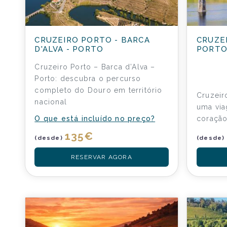
CRUZEIRO PORTO - BARCA
CRUZE
D'ALVA - PORTO
PORT
Cruzeiro Porto – Barca d’Alva –
Porto: descubra o percurso
completo do Douro em território
Cruzeir
nacional
uma via
O que está incluído no preço?
coração
135
€
(desde)
(desde)
RESERVAR AGORA