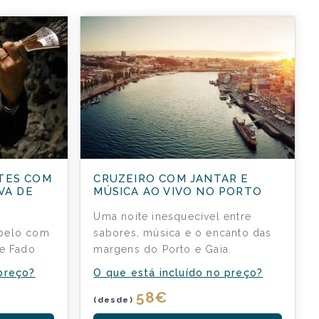
TES COM
CRUZEIRO COM JANTAR E
VA DE
MÚSICA AO VIVO NO PORTO
Uma noite inesquecível entre
abelo com
sabores, música e o encanto das
 e Fado
margens do Porto e Gaia.
 preço?
O que está incluído no preço?
58
€
(desde)